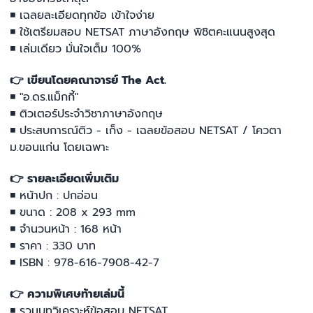
◾ เฉลยละเอียดทุกข้อ เข้าใจง่าย
◾ ใช้เตรียมสอบ NETSAT ภาษาอังกฤษ พิชิตคะแนนสูงสุด
◾ เล่มเดียว มั่นใจเต็ม 100%
👉 เขียนโดยคณาจารย์ The Act.
◾ "อ.ดร.แม็กกี้"
◾ ติวเตอร์ประจำวิชาภาษาอังกฤษ
◾ ประสบการณ์ติว - เก็ง - เฉลยข้อสอบ NETSAT / โควตา
ม.ขอนแก่น โดยเฉพาะ
👉 รายละเอียดเพิ่มเติม
◾ หน้าปก : ปกอ่อน
◾ ขนาด : 208 x 293 mm
◾ จำนวนหน้า : 168 หน้า
◾ ราคา : 330 บาท
◾ ISBN : 978-616-7908-42-7
👉 ความพิเศษท้ายเล่มนี้
◾ รวมบทวิเคราะห์ข้อสอบ NETSAT