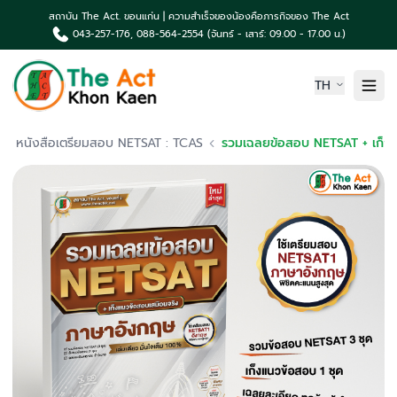
สถาบัน The Act. ขอนแก่น | ความสำเร็จของน้องคือภารกิจของ The Act
043-257-176, 088-564-2554 (จันทร์ - เสาร์: 09.00 - 17.00 น.)
TH
หน้าแรก
หนังสือเตรียมสอบ NETSAT : TCAS
รวมเฉลยข้อสอบ NETSAT + เก็งแนวข้อสอบ วิชาภาษาอังกฤษ 
เกี่ยวกับเรา
ความเป็นมา The Act
คอร์สเรียน & บริการ
ผลงานน้องค่าย The Act
TCAS News & กิจกรรม
ติดต่อเรา