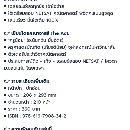
◾ เฉลยละเอียดทุกข้อ เข้าใจง่าย
◾ ใช้เตรียมสอบ NETSAT คณิตศาสตร์ พิชิตคะแนนสูงสุด
◾ เล่มเดียว มั่นใจเต็ม 100%
👉 เขียนโดยคณาจารย์ The Act.
◾ "ครูน้อย" (อ.นันทวัน มั่นจิตร)
◾ ครุศาสตรบัณฑิต (เกียรตินิยม) จุฬาลงกรณ์มหาวิทยาลัย
◾ ติวเตอร์ประจำวิชาคณิตศาสตร์
◾ ประสบการณ์ติว - เก็ง - เฉลยข้อสอบ NETSAT / โควตา
ม.ขอนแก่น โดยเฉพาะ
👉 รายละเอียดเพิ่มเติม
◾ หน้าปก : ปกอ่อน
◾ ขนาด : 208 x 293 mm
◾ จำนวนหน้า : 210 หน้า
◾ ราคา : 360 บาท
◾ ISBN : 978-616-7908-34-2
👉 ความพิเศษท้ายเล่มนี้