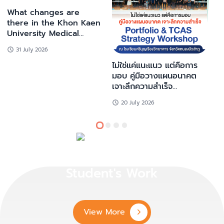
เด
What changes are
บ
there in the Khon Kaen
ม
University Medical
School TCAS70
31 July 2026
application process?
ไม่ใช่แค่แนะแนว แต่คือการ
มอบ คู่มือวางแผนอนาคต
เจาะลึกความสำเร็จ
Portfolio & TCAS
20 July 2026
Strategy Workshop ณ
โรงเรียนศรีบุญเรือง
วิทยาคาร
Student's Work
View More