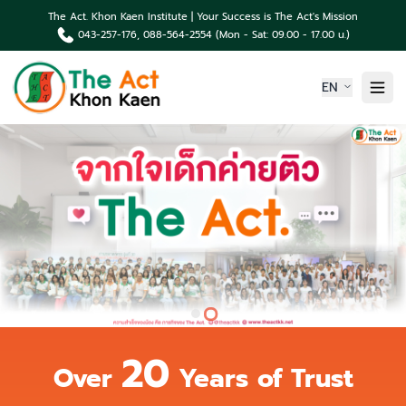
The Act. Khon Kaen Institute | Your Success is The Act's Mission
043-257-176, 088-564-2554 (Mon - Sat: 09.00 - 17.00 น.)
EN
Home
About us
Article About Company
Products
Portfolio Student
News & Events
Contact us
20
Over
Years of Trust