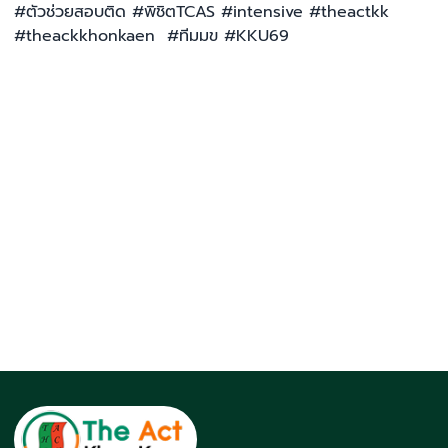
#ตัวช่วยสอบติด #พิชิตTCAS #intensive #theactkk
#theackkhonkaen #ทีมมข #KKU69