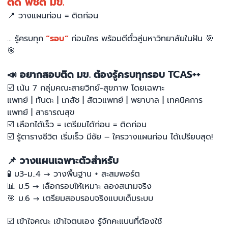
ติด พิชิต มข.
📍
วางแผนก่อน = ติดก่อน
... รู้ครบทุก
“รอบ”
ก่อนใคร พร้อมตีตั๋วสู่มหาวิทยาลัยในฝัน
🎯
🎯
📣
อยากสอบติด มข. ต้องรู้ครบทุกรอบ TCAS++
☑️
เน้น 7 กลุ่มคณะสายวิทย์-สุขภาพ โดยเฉพาะ
แพทย์ | ทันตะ | เภสัช | สัตวแพทย์ | พยาบาล | เทคนิคการ
แพทย์ | สาธารณสุข
☑️
เลือกได้เร็ว = เตรียมได้ก่อน = ติดก่อน
☑️
รู้ตารางชีวิต เริ่มเร็ว มีชัย – ใครวางแผนก่อน ได้เปรียบสุด!
📌
วางแผนเฉพาะตัวสำหรับ
🧪
ม3-ม..4 → วางพื้นฐาน + สะสมพอร์ต
📊
ม.5 → เลือกรอบให้เหมาะ ลองสนามจริง
🎯
ม.6 → เตรียมสอบรอบจริงแบบเต็มระบบ
☑️
เข้าใจคณะ เข้าใจตนเอง รู้จักคะแนนที่ต้องใช้