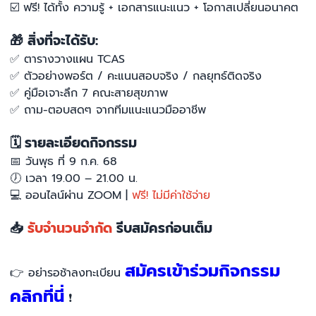
☑️
ฟรี! ได้ทั้ง ความรู้ + เอกสารแนะแนว + โอกาสเปลี่ยนอนาคต
🎁
สิ่งที่จะได้รับ:
✅
ตารางวางแผน TCAS
✅
ตัวอย่างพอร์ต / คะแนนสอบจริง / กลยุทธ์ติดจริง
✅
คู่มือเจาะลึก 7 คณะสายสุขภาพ
✅
ถาม-ตอบสดๆ จากทีมแนะแนวมืออาชีพ
🗓
รายละเอียดกิจกรรม
📅
วันพุธ ที่ 9 ก.ค. 68
🕖
เวลา 19.00 – 21.00 น.
💻
ออนไลน์ผ่าน ZOOM |
ฟรี! ไม่มีค่าใช้จ่าย
📥
รับจำนวนจำกัด
รีบสมัครก่อนเต็ม
สมัครเข้าร่วมกิจกรรม
👉 อย่ารอช้าลงทะเบียน
คลิกที่นี่
❗