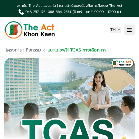
สถาบัน The Act. ขอนแก่น | ความสำเร็จของน้องคือภารกิจของ The Act
043-257-176, 088-564-2554 (จันทร์ - เสาร์: 09.00 - 17.00 น.)
TH
หน้าแรก
โครงการ : กิจกรรม
แนะแนวฟรี! TCAS ทางเลือก ทางรอด ทางรุก – วางแผนสอบติด พิชิต มข.
เกี่ยวกับเรา
ความเป็นมา The Act
คอร์สเรียน & บริการ
ผลงานน้องค่าย The Act
TCAS News & กิจกรรม
ติดต่อเรา