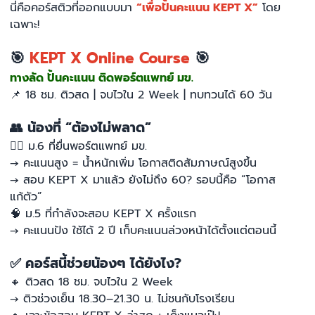
นี่คือคอร์สติวที่ออกแบบมา
“เพื่อปั้นคะแนน KEPT X”
โดย
เฉพาะ!
🎯
KEPT X Online Course
🎯
ทางลัด ปั้นคะแนน ติดพอร์ตแพทย์ มข.
📌
18 ชม. ติวสด | จบไวใน 2 Week | ทบทวนได้ 60 วัน
👥
น้องที่ “ต้องไม่พลาด”
👩‍⚕️
ม.6 ที่ยื่นพอร์ตแพทย์ มข.
→ คะแนนสูง = น้ำหนักเพิ่ม โอกาสติดสัมภาษณ์สูงขึ้น
→ สอบ KEPT X มาแล้ว ยังไม่ถึง 60? รอบนี้คือ “โอกาส
แก้ตัว”
🧠
ม.5 ที่กำลังจะสอบ KEPT X ครั้งแรก
→ คะแนนปัง ใช้ได้ 2 ปี เก็บคะแนนล่วงหน้าได้ตั้งแต่ตอนนี้
✅
คอร์สนี้ช่วยน้องๆ ได้ยังไง?
🔸
ติวสด 18 ชม. จบไวใน 2 Week
→ ติวช่วงเย็น 18.30–21.30 น. ไม่ชนกับโรงเรียน