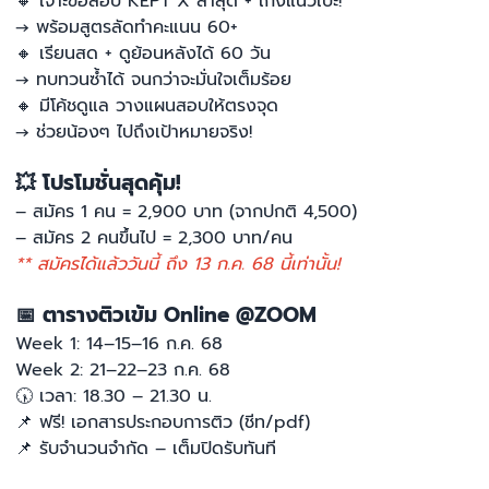
🔸
เจาะข้อสอบ KEPT X ล่าสุด + เก็งแนวเป๊ะ!
→ พร้อมสูตรลัดทำคะแนน 60+
🔸
เรียนสด + ดูย้อนหลังได้ 60 วัน
→ ทบทวนซ้ำได้ จนกว่าจะมั่นใจเต็มร้อย
🔸
มีโค้ชดูแล วางแผนสอบให้ตรงจุด
→ ช่วยน้องๆ ไปถึงเป้าหมายจริง!
💥
โปรโมชั่นสุดคุ้ม!
– สมัคร 1 คน = 2,900 บาท (จากปกติ 4,500)
– สมัคร 2 คนขึ้นไป = 2,300 บาท/คน
** สมัครได้แล้ววันนี้ ถึง 13 ก.ค. 68 นี้เท่านั้น!
📅
ตารางติวเข้ม Online @ZOOM
Week 1: 14–15–16 ก.ค. 68
Week 2: 21–22–23 ก.ค. 68
🕠
เวลา: 18.30 – 21.30 น.
📌
ฟรี! เอกสารประกอบการติว (ชีท/pdf)
📌
รับจำนวนจำกัด – เต็มปิดรับทันที