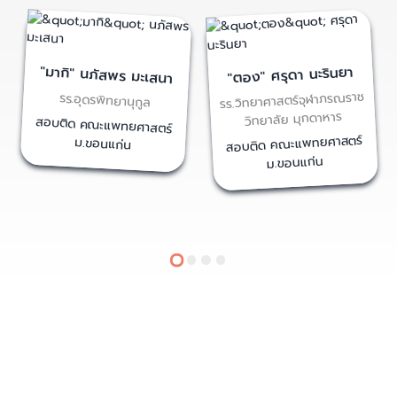
"มากิ" นภัสพร มะเสนา
"ตอง" ศรุดา นะรินยา
รร.วิทยาศาสตร์จุฬาภรณราช
รร.อุดรพิทยานุกูล
วิทยาลัย มุกดาหาร
สอบติด คณะแพทยศาสตร์
สอบติด คณะแพทยศาสตร์
ม.ขอนแก่น
ม.ขอนแก่น