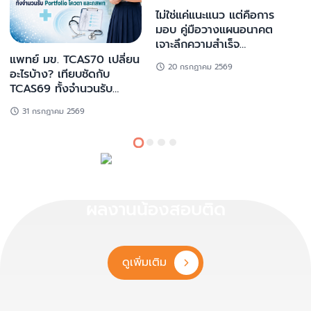
ไม่ใช่แค่แนะแนว แต่คือการ
มอบ คู่มือวางแผนอนาคต
เจาะลึกความสำเร็จ
Portfolio & TCAS
แพทย์ มข. TCAS70 เปลี่ยน
เด
20 กรกฏาคม 2569
Strategy Workshop ณ
อะไรบ้าง? เทียบชัดกับ
บ
โรงเรียนศรีบุญเรือง
TCAS69 ทั้งจำนวนรับ
ม
วิทยาคาร
Portfolio โควตา และกสพท
31 กรกฏาคม 2569
ผลงานน้องสอบติด
ดูเพิ่มเติม