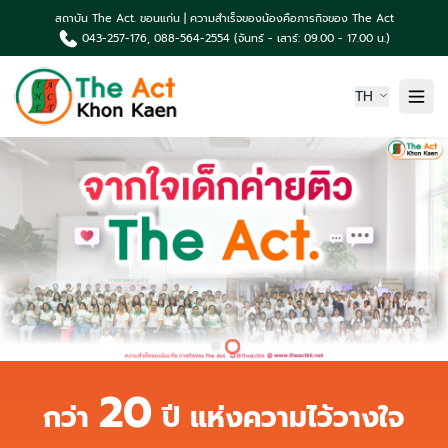
สถาบัน The Act. ขอนแก่น | ความสำเร็จของน้องคือภารกิจของ The Act
043-257-176, 088-564-2554 (จันทร์ - เสาร์: 09.00 - 17.00 น.)
TH
หน้าแรก
เกี่ยวกับเรา
ความเป็นมา The Act
คอร์สเรียน & บริการ
ผลงานน้องค่าย The Act
TCAS News & กิจกรรม
ติดต่อเรา
20
กว่า
ปี แห่งความไว้วางใจ