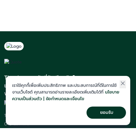
The Act สถาบันที่นักเรียนติดโควตา
และสายแพทย์มากที่สุดในภาคอีสาน
เราใช้คุกกี้เพื่อเพิ่มประสิทธิภาพ และประสบการณ์ที่ดีในการใช้
งานเว็บไซต์ คุณสามารถอ่านรายละเอียดเพิ่มเติมได้ที่
นโยบาย
พร้อมทีมคณาจารย์เก็งข้อสอบแม่น
ความเป็นส่วนตัว | ข้อกำหนดและเงื่อนไข
ยอมรับ
123/2 ม.8 ต.ศิลา อ.เมือง จ.ขอนแก่น
043-257-176
course@theactkk.com