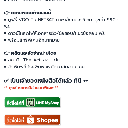
◾ ISBN : 978-616-7908-33-5
👉 ความพิเศษท้ายเล่มนี้
◾ ดูฟรี VDO ติว NETSAT ภาษาอังกฤษ 5 ชม. มูลค่า 990.-
ฟรี
◾ ดาวน์โหลดไฟล์เอกสารติว/ข้อสอบ/แนวข้อสอบ ฟรี
◾ พร้อมสิทธิพิเศษอีกมากมาย
👉 ผลิตและจัดจำหน่ายโดย
◾ สถาบัน The Act. ขอนแก่น
◾ จัดพิมพ์ที่ โรงพิมพ์มหาวิทยาลัยขอนแก่น
เป็นเจ้าของหนังสือได้แล้ว ที่นี่ ++
✅
** ทุกช่องทางมีส่วนลดพิเศษ **