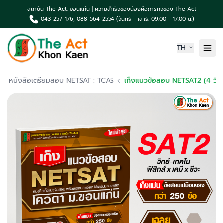
สถาบัน The Act. ขอนแก่น | ความสำเร็จของน้องคือภารกิจของ The Act
043-257-176, 088-564-2554 (จันทร์ - เสาร์: 09.00 - 17.00 น.)
TH
หน้าแรก
หนังสือเตรียมสอบ NETSAT : TCAS
เก็งแนวข้อสอบ NETSAT2 (4 วิชา) ด้านเคมี, ฟิสิกส์, ชีววิทยา, วิทย์&เทคโน
เกี่ยวกับเรา
ความเป็นมา The Act
คอร์สเรียน & บริการ
ผลงานน้องค่าย The Act
TCAS News & กิจกรรม
ติดต่อเรา