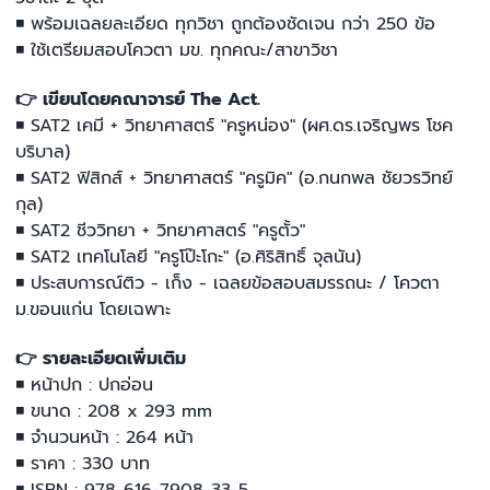
◾ พร้อมเฉลยละเอียด ทุกวิชา ถูกต้องชัดเจน กว่า 250 ข้อ
◾ ใช้เตรียมสอบโควตา มข. ทุกคณะ/สาขาวิชา
👉 เขียนโดยคณาจารย์ The Act.
◾ SAT2 เคมี + วิทยาศาสตร์ "ครูหน่อง" (ผศ.ดร.เจริญพร โชค
บริบาล)
◾ SAT2 ฟิสิกส์ + วิทยาศาสตร์ "ครูมิค" (อ.กนกพล ชัยวรวิทย์
กุล)
◾ SAT2 ชีววิทยา + วิทยาศาสตร์ "ครูตั้ว"
◾ SAT2 เทคโนโลยี "ครูโป๊ะโกะ" (อ.ศิริสิทธิ์ จุลนัน)
◾ ประสบการณ์ติว - เก็ง - เฉลยข้อสอบสมรรถนะ / โควตา
ม.ขอนแก่น โดยเฉพาะ
👉 รายละเอียดเพิ่มเติม
◾ หน้าปก : ปกอ่อน
◾ ขนาด : 208 x 293 mm
◾ จำนวนหน้า : 264 หน้า
◾ ราคา : 330 บาท