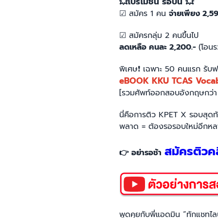
💥
โปรโมชั่น รอบนี้
💥
☑︎ สมัคร 1 คน
จ่ายเพียง 2,5
☑︎ สมัครกลุ่ม 2 คนขึ้นไป
ลดเหลือ คนละ 2,200.-
(โอนรว
พิเศษ
❗
เฉพาะ 50 คนแรก รับฟร
eBOOK KKU TCAS Vocab ม
[รวมศัพท์ออกสอบอังกฤษกว่า 
นี่คือการติว KPET X รอบสุดท
พลาด = ต้องรอรอบใหม่อีกหล
สมัครติวคลิ
👉 อย่ารอช้า
พูดคุยกับพี่แอดมิน “ทักแชทไลน