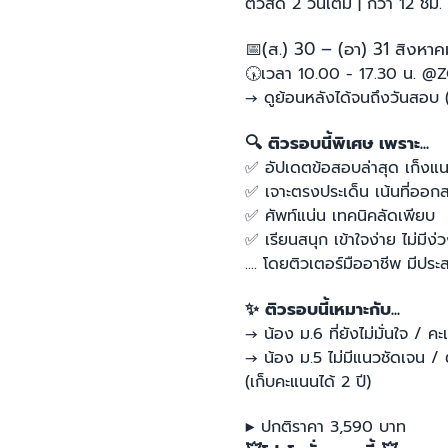
ติวสด 2 วันเต็ม | กว่า 12 ชม
📅
(ส.) 30 – (อา) 31 สิงหา
🕠
เวลา 10.00 - 17.30 น. 
→ ดูย้อนหลังได้จนถึงวันสอบ 
🔍
ติวรอบนี้พิเศษ เพราะ...
✅
อัปเดตข้อสอบล่าสุด เก็งแ
✅
เจาะตรงประเด็น เน้นที่ออก
✅
ศัพท์แน่น เทคนิคลัดเพียบ
✅
เรียนสนุก เข้าใจง่าย ไม่มีง่
.... โดยติวเตอร์มืออาชีพ มี
✨
ติวรอบนี้เหมาะกับ...
→ น้อง ม.6 ที่ยังไม่มั่นใจ / 
→ น้อง ม.5 ไม่มีแนวชัดเจน /
(เก็บคะแนนได้ 2 ปี)
▶︎ ปกติราคา 3,590 บาท