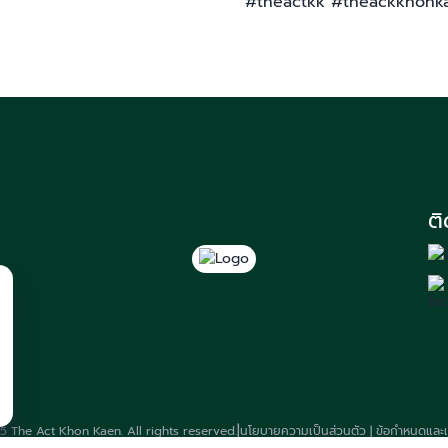
#theactkk #theackkhon
ต
|
 The Act Khon Kaen. All rights reserved.
นโยบายความเป็นส่วนตัว | ข้อกำหนดและเง