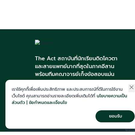
The Act สถาบันที่นักเรียนติดโควตา
และสายแพทย์มากที่สุดในภาคอีสาน
พร้อมทีมคณาจารย์เก็งข้อสอบแม่น
เราใช้คุกกี้เพื่อเพิ่มประสิทธิภาพ และประสบการณ์ที่ดีในการใช้งาน
เว็บไซต์ คุณสามารถอ่านรายละเอียดเพิ่มเติมได้ที่
นโยบายความเป็น
123/2 ม.8 ต.ศิลา อ.เมือง จ.ขอนแก่น
ส่วนตัว | ข้อกำหนดและเงื่อนไข
043-257-176
course@theactkk.com
ยอมรับ
©2025