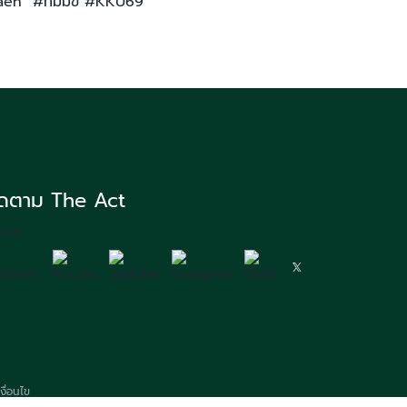
kaen #ทีมมข #KKU69
ิดตาม The Act
ื่อนไข