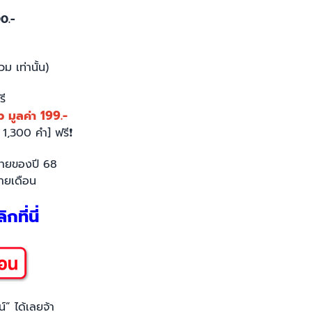
90.-
ม เท่านั้น)
ี
ูลค่า 199.-
1,300 คำ] ฟรี
❗
้ายของปี 68
ายเดือน
กที่นี่
์” ได้เลยจ้า