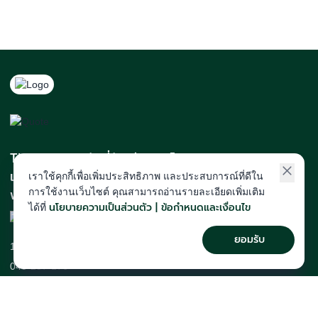
The Act สถาบันที่นักเรียนติดโควตา
และสายแพทย์มากที่สุดในภาคอีสาน
เราใช้คุกกี้เพื่อเพิ่มประสิทธิภาพ และประสบการณ์ที่ดีใน
การใช้งานเว็บไซต์ คุณสามารถอ่านรายละเอียดเพิ่มเติม
พร้อมทีมคณาจารย์เก็งข้อสอบแม่น
นโยบายความเป็นส่วนตัว | ข้อกำหนดและเงื่อนไข
ได้ที่
ยอมรับ
123/2 ม.8 ต.ศิลา อ.เมือง จ.ขอนแก่น
043-257-176
course@theactkk.com