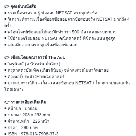
👉 จุดเด่นหนังสือ
◾ รวมเนื้อหาความรู้ ข้อสอบ NETSAT ครบทุกหัวข้อ
◾ วิเคราะห์สาระ/เรื่องที่ออกข้อสอบจากข้อสอบจริง NETSAT มากถึง 4
ครั้ง
◾ พร้อมโจทย์ข้อสอบให้ลองฝึกทำกว่า 500 ข้อ เฉลยครบทุกบท
◾ ใช้อ่านเตรียมสอบ NETSAT คณิตศาสตร์ พิชิตคะแนนสูงสุด
◾ เล่มเดียว จบ ครบ ทุกเรื่องที่ออกข้อสอบ
👉 เขียนโดยคณาจารย์ The Act.
◾ "ครูน้อย" (อ.นันทวัน มั่นจิตร)
◾ ครุศาสตรบัณฑิต (เกียรตินิยม) จุฬาลงกรณ์มหาวิทยาลัย
◾ ติวเตอร์ประจำวิชาคณิตศาสตร์
◾ ประสบการณ์ติว - เก็ง - เฉลยข้อสอบ NETSAT / โควตา ม.ขอนแก่น
โดยเฉพาะ
👉 รายละเอียดเพิ่มเติม
◾ หน้าปก : ปกอ่อน
◾ ขนาด : 208 x 293 mm
◾ จำนวนหน้า : 225 หน้า
◾ ราคา : 290 บาท
◾ ISBN : 978-616-7908-37-3