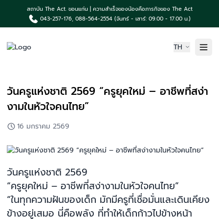
สถาบัน The Act. ขอนแก่น | ความสำเร็จของน้องคือภารกิจของ The Act
043-257-176, 088-564-2554 (จันทร์ - เสาร์: 09.00 - 17.00 น.)
TH
หน้าแรก
วันครูแห่งชาติ 2569 “ครูยุคใหม่ – อาชีพที่สง่า
เกี่ยวกับเรา
งามในหัวใจคนไทย”
ความเป็นมา The Act
คอร์สเรียน & บริการ
16 มกราคม 2569
ผลงานน้องค่าย The Act
TCAS News & กิจกรรม
ติดต่อเรา
วันครูแห่งชาติ 2569
“ครูยุคใหม่ – อาชีพที่สง่างามในหัวใจคนไทย”
“ในทุกความฝันของเด็ก มักมีครูที่เชื่อมั่นและเดินเคียง
ข้างอยู่เสมอ นี่คือพลัง ที่ทำให้เด็กก้าวไปข้างหน้า