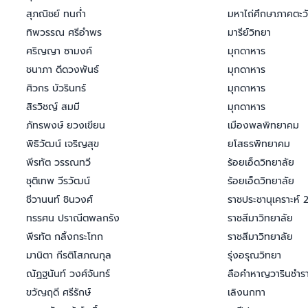
สุภณิชย์ ทนก่ำ
มหาไถ่ศึกษาภาคตะว
ทิพวรรณ ศรีอำพร
มารีย์วิทยา
ศริญญา ซามงค์
มุกดาหาร
ชนาภา ดีดวงพันธ์
มุกดาหาร
ศิวกร บัวรินทร์
มุกดาหาร
สิรวิชญ์ สมมี
มุกดาหาร
ภัทรพงษ์ ยวงเขียน
เมืองพลพิทยาคม
พิธิวัฒน์ เจริญสุข
ยโสธรพิทยาคม
พีรทัต วรรณทวี
ร้อยเอ็ดวิทยาลัย
ชุติเทพ วีรวัฒน์
ร้อยเอ็ดวิทยาลัย
ชีวานนท์ ชินวงศ์
ราชประชานุเคราะห์ 
ทรรศน ปราณีตพลกรัง
ราชสีมาวิทยาลัย
พีรทัต กลิ้งกระโทก
ราชสีมาวิทยาลัย
มานิตา กีรติโสภณกุล
รุ่งอรุณวิทยา
ณัฏฐนันท์ วงศ์จันทร์
ลือคำหาญวารินชำร
ขวัญฤดี ศรีรักษ์
เลิงนกทา