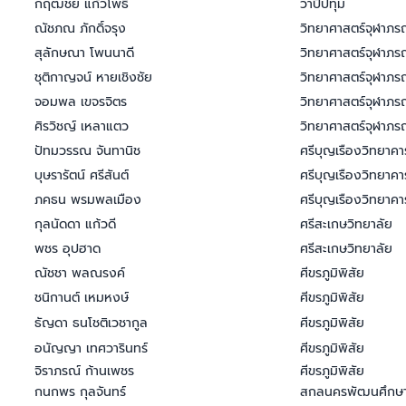
กฤฒชัย แก้วโพธิ์
วาปีปทุม
ณัชภณ ภักดิ์จรุง
วิทยาศาสตร์จุฬาภรณ
สุลักษณา โพนนาดี
วิทยาศาสตร์จุฬาภร
ชุติกาญจน์ หายเชิงชัย
วิทยาศาสตร์จุฬาภร
จอมพล เขจรจิตร
วิทยาศาสตร์จุฬาภร
ศิรวิชญ์ เหลาแตว
วิทยาศาสตร์จุฬาภร
ปัทมวรรณ จันทานิช
ศรีบุญเรืองวิทยาคา
บุษรารัตน์ ศรีสันต์
ศรีบุญเรืองวิทยาคา
ภคธน พรมพลเมือง
ศรีบุญเรืองวิทยาคา
กุลนัดดา แก้วดี
ศรีสะเกษวิทยาลัย
พชร อุปฮาด
ศรีสะเกษวิทยาลัย
ณัชชา พลณรงค์
ศีขรภูมิพิสัย
ชนิกานต์ เหมหงษ์
ศีขรภูมิพิสัย
ธัญดา ธนโชติเวชากูล
ศีขรภูมิพิสัย
อนัญญา เทศวารินทร์
ศีขรภูมิพิสัย
จิราภรณ์ ก้านเพชร
ศีขรภูมิพิสัย
กนกพร กุลจันทร์
สกลนครพัฒนศึกษ