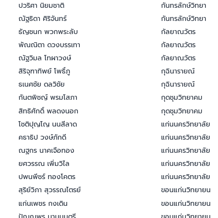
ปวริศา นิยมชาติ
กันทรลักษ์วิทยา
ณัฐธิดา ศิริจันทร์
กันทรลักษ์วิทยา
ธัญชนก พวกพระลับ
กัลยาณวัตร
พัณณิตา ดวงบรรเทา
กัลยาณวัตร
ณัฐวิมล โทผาวงษ์
กัลยาณวัตร
สิริจุฑาทิพย์ โพธิ์ภู
กุฉินารายณ์
ธเนศชัย ดลวิชัย
กุฉินารายณ์
กันตพิชญ์ พรมโสภา
กุดชุมวิทยาคม
สิทธิศักดิ์ พลดงนอก
กุดชุมวิทยาคม
โชติปุญโญ นนสีลาด
แก่นนครวิทยาลัย
คธาธิป วงษ์ภักดี
แก่นนครวิทยาลัย
ณฐกร นาคเจือทอง
แก่นนครวิทยาลัย
ยศวรรณ เพิ่มวิไล
แก่นนครวิทยาลัย
ปพนพีชร์ ทองโคตร
แก่นนครวิทยาลัย
สุริย์วิภา สุวรรณไตรย์
ขอนแก่นวิทยายน
แก่นเพชร กงเดิน
ขอนแก่นวิทยายน
ปัณณพร นามมนตรี
ขอนแก่นวิทยายน