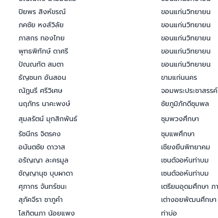
ปิยพร สิงห์ขรณ์
ขอนแก่นวิทยายน
ภคชัย หงส์วิลัย
ขอนแก่นวิทยายน
ภาสกร ทองไทย
ขอนแก่นวิทยายน
พุทธพิทักษ์ ดาศรี
ขอนแก่นวิทยายน
ปัณณทัต สมตา
ขอนแก่นวิทยายน
ธัญชนก อันสอน
ขามแก่นนคร
ณัฏนรี ศรีวิเศษ
จอมพระประชาสรรค์
นฤภัทร นาคะพงษ์
ชัยภูมิภักดีชุมพล
สุมลรัตน์ มุกสิกพันธ์
ชุมพวงศึกษา
รัชนีกร จิตรคง
ชุมแพศึกษา
อนันตชัย ดาวาส
เชียงยืนพิทยาคม
อรัญญา ละครมูล
เซนต์จอห์นท่าบม
ชัญญานุช บุบผาดา
เซนต์จอห์นท่าบม
ศุภากร จันทร์ชนะ
เตรียมอุดมศึกษา ภ
สุภัคจีรา ชาภูคำ
เต่างอยพัฒนศึกษา
โสภิตนภา น้อยแพง
ท่าบ่อ