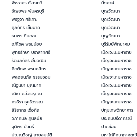
พิชชากร เรืองทวี
บึงกาฬ
ธัญยพร พับครบุรี
บุญวัฒนา
พรฐิวา ศรีเกาะ
บุญวัฒนา
กุลภัทร์ เข็มนาค
บุญวัฒนา
ธนพร ทิมดอน
บุญวัฒนา
อภิโชค พรมน้อย
บุรีรัมย์พิทยาคม
พุทธรักษา ปราสาทศรี
เบ็ญจะมะมหาราช
รัตน์ลภัสร์ อิ่มวณิช
เบ็ญจะมะมหาราช
กิตติภพ พรมกสิกร
เบ็ญจะมะมหาราช
พลอยนภัส ธรรมชอบ
เบ็ญจะมะมหาราช
ณัฐนิชา บุญมาก
เบ็ญจะมะมหาราช
ณิชา กวีวรญาณ
เบ็ญจะมะมหาราช
กรธีรา ธุศรีวรรณ
เบ็ญจะมะมหาราช
สิริยากร เชื้อกิจ
ปทุมเทพวิทยาคาร
วิภากมล ภูนิลมัย
ประถมปรีดาภรณ์
จุติพร บัวศรี
ปากช่อง
ปุณณวิชญ์ สายสมบัติ
มหาไถ่ศึกษาภาคตะว