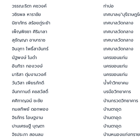
วรรณะริตา คชวงค์
ท่าบ่อ
วชิรพล หาราชัย
เทศบาล๑"บุรีราษฎร์
นิชาภัทร สร้อยภู่ระย้า
เทศบาลวัดกลาง
เพ็ญพิชชา ศิริมาลา
เทศบาลวัดกลาง
สุชัญญา อาษาราช
เทศบาลวัดกลาง
จินจุทา โพธิ์สาจันทร์
เทศบาลวัดกลาง
นัฐพงษ์ โมดำ
นครขอนแก่น
อินทิรา กองวงษ์
นครขอนแก่น
มาริสา ตุ่มงามวงศ์
นครขอนแก่น
วันวิสา เพียรภักดี
น้ำคำวิทยาคม
จันทกานต์ คชสวัสดิ์
บรบือวิทยาคาร
ศศิกาญจน์ ชะชัย
บ้านกรวดวิทยาคาร
กมลทิพย์ ดอกพอง
บ้านตาอุด
จิรภัทร โอษฐงาม
บ้านตาอุด
ปานเศรษฐี บุญตา
บ้านตาอุด
จิรประภา สอนลม
บ้านหนองเเก่งทราย