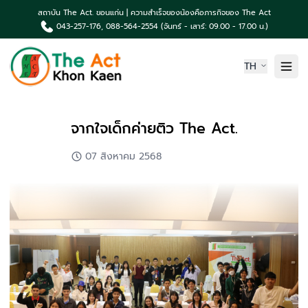
สถาบัน The Act. ขอนแก่น | ความสำเร็จของน้องคือภารกิจของ The Act
043-257-176, 088-564-2554 (จันทร์ - เสาร์: 09.00 - 17.00 น.)
TH
หน้าแรก
จากใจเด็กค่ายติว The Act.
เกี่ยวกับเรา
07 สิงหาคม 2568
ความเป็นมา The Act
คอร์สเรียน & บริการ
ผลงานน้องค่าย The Act
TCAS News & กิจกรรม
ติดต่อเรา