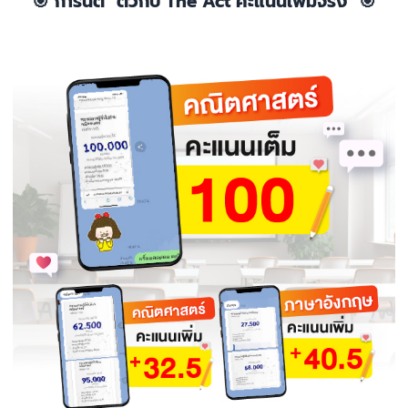
🎯 การีนตี "ติวกับ The Act คะแนนเพิ่มจริง" 🎯